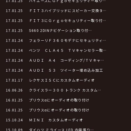
17.01.25
ハイエースにＧｒｇｏセキュリティー取り…
17.01.25
ＦＩＴ３ハイブリッドにスピーカー交換９…
17.01.25
ＦＩＴ３にＧｒｇｏセキュリティー取り付…
17.01.25
S660 2DINナビゲーション取り付…
17.01.24
フェラーリＦ３６０モデナにセキュリティ…
17.01.24
ベンツ ＣＬＡ４５ ＴＶキャンセラー取…
17.01.24
ＡＵＤＩ Ａ４ コーディング/ＴＶキャ…
17.01.24
ＡＵＤＩ Ｓ３ ツイーター埋め込み加工
17.01.17
レクサスＩＳＣにカスタムオーディオ
16.06.26
クライスラー３００ トランク カスタム…
16.01.25
プリウスαにオーディオの取り付け
16.01.25
プリウスαにオーディオの取り付け
15.10.24
ＭＩＮＩ カスタムオーディオ
15.10.09
ダイハツ ミライース LED 内装張り…