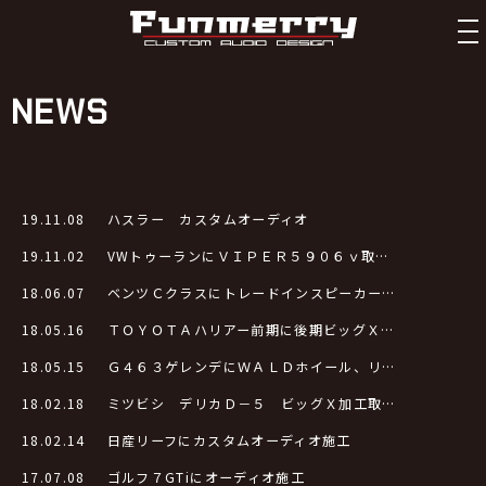
tog
nav
NEWS
19.11.08
ハスラー カスタムオーディオ
19.11.02
VWトゥーランにＶＩＰＥＲ５９０６ｖ取…
18.06.07
ベンツＣクラスにトレードインスピーカー…
18.05.16
ＴＯＹＯＴＡハリアー前期に後期ビッグＸ…
18.05.15
Ｇ４６３ゲレンデにＷＡＬＤホイール、リ…
18.02.18
ミツビシ デリカＤ－５ ビッグＸ加工取…
18.02.14
日産リーフにカスタムオーディオ施工
17.07.08
ゴルフ７GTiにオーディオ施工