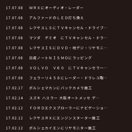
17.07.08
ＷＲＸにオーディオ・レーダー
17.07.08
アルファードのＬＥＤ打ち換え
17.07.08
レクサスＬＳにＴＶキャンセル・ドライブ…
17.07.08
マツダ デミオ にＴＶキャンセル・ドラ…
17.07.08
レクサスＩＳにＤＶＤ・地デジ・リヤモニ…
17.07.08
日産ノートＮＩＳＭＯにラッピング
17.07.08
ＶＯＬＶＯ Ｖ６０ にＴＶキャンセラー…
17.07.08
フェラーリ４５８にレーダー・ドラレコ取…
17.02.17
ポルシェマカンにバックカメラ施工
17.02.14
スズキ ハスラー 大阪オートメッセ デ…
17.02.12
ＦＯＲＤエクスプローラーにナビゲーショ…
17.02.12
レクサスＲＸにエンジンスターター施工
17.02.12
ポルシェカイエンにリヤモニター施工