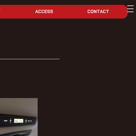
tog
Y
ACCESS
CONTACT
nav
え