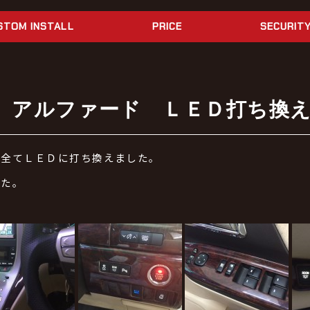
STOM INSTALL
PRICE
SECURIT
 アルファード ＬＥＤ打ち換
を全てＬＥＤに打ち換えました。
した。